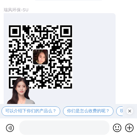
瑞风环保-SU
您好，欢迎进入
Reform
瑞风环保设备（苏州）官
可以介绍下你们的产品么？
你们是怎么收费的呢？
现在有
网
-我是您的瑞风服务专员，电话：1391327854
8，有什么可以帮到您？详情欢迎咨询