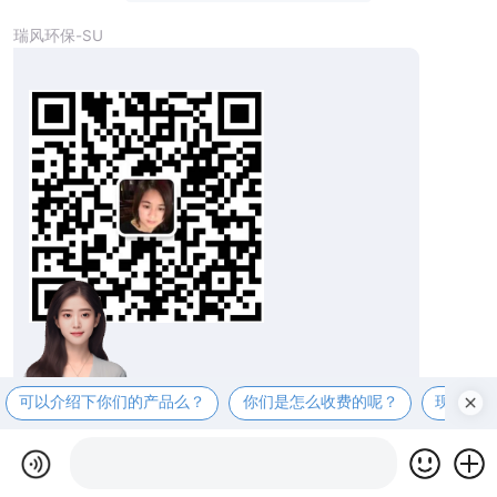
瑞风环保-SU
您好，欢迎进入
Reform
瑞风环保设备（苏州）官
可以介绍下你们的产品么？
你们是怎么收费的呢？
现在有
网
-我是您的瑞风服务专员，电话：1391327854
8，有什么可以帮到您？详情欢迎咨询