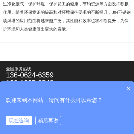
过净化废气，保护环境，保护员工的健康，节约资源等方面发挥积极
作用。随着环保意识的提高和对环境保护要求的不断提升，304不锈钢
喷淋塔的应用范围将越来越广泛，其性能和效率也将不断提升，为保
护环境和人类健康做出更大的贡献。
全国服务热线
136-0624-6359
139-1327-8548
×
地址：江苏省昆山市春旭路帝宝国际大厦2201室
电话：
0512-53303500
传真：0512-53305950
欢迎来到本网站，请问有什么可以帮您？
邮箱：tcreform@vip.163.com
苏ICP备18031132号
©瑞风环保设备（苏州）有限公司 版权所有
现在咨询
稍后再说
网站建设：优尚网络