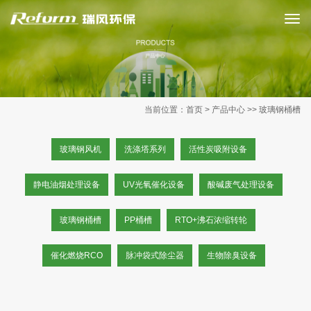
当前位置：
首页
> 产品中心 >> 玻璃钢桶槽
玻璃钢风机
洗涤塔系列
活性炭吸附设备
静电油烟处理设备
UV光氧催化设备
酸碱废气处理设备
玻璃钢桶槽
PP桶槽
RTO+沸石浓缩转轮
催化燃烧RCO
脉冲袋式除尘器
生物除臭设备